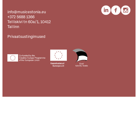
info@musicestonia.eu
+372 5688 1366
Telliskivi tn 60a/1, 10412
Tallinn
Privaatsustingimused
Kaasrahastanud
Euroopa Liit