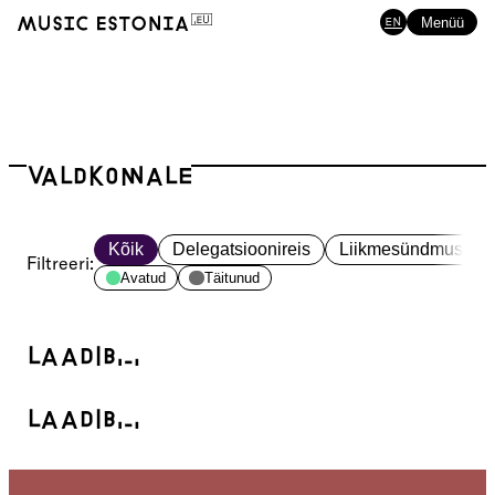
EN
Menüü
Valdkonnale
Kõik
Delegatsioonireis
Liikmesündmus
Filtreeri
:
Avatud
Täitunud
Laadib…
Laadib…