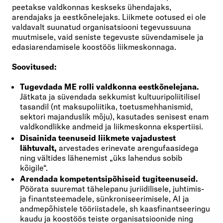
peetakse valdkonnas keskseks ühendajaks,
arendajaks ja eestkõnelejaks. Liikmete ootused ei ole
valdavalt suunatud organisatsiooni tegevussuuna
muutmisele, vaid seniste tegevuste süvendamisele ja
edasiarendamisele koostöös liikmeskonnaga.
Soovitused:
Tugevdada ME rolli valdkonna eestkõnelejana.
Jätkata ja süvendada sekkumist kultuuripoliitilisel
tasandil (nt maksupoliitika, toetusmehhanismid,
sektori majanduslik mõju), kasutades senisest enam
valdkondlikke andmeid ja liikmeskonna ekspertiisi.
Disainida teenuseid liikmete vajadustest
lähtuvalt,
arvestades erinevate arengufaasidega
ning vältides lähenemist „üks lahendus sobib
kõigile“.
Arendada kompetentsipõhiseid tugiteenuseid.
Pöörata suuremat tähelepanu juriidilisele, juhtimis-
ja finantsteemadele, sünkroniseerimisele, AI ja
andmepõhistele tööriistadele, sh kaasfinantseeringu
kaudu ja koostöös teiste organisatsioonide ning