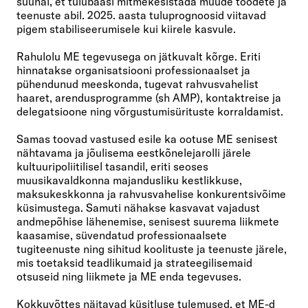
suunal, et tulubaasi mitmekesistada muude toodete ja
teenuste abil. 2025. aasta tuluprognoosid viitavad
pigem stabiliseerumisele kui kiirele kasvule.
Rahulolu ME tegevusega on jätkuvalt kõrge. Eriti
hinnatakse organisatsiooni professionaalset ja
pühendunud meeskonda, tugevat rahvusvahelist
haaret, arendusprogramme (sh AMP), kontaktreise ja
delegatsioone ning võrgustumisürituste korraldamist.
Samas toovad vastused esile ka ootuse ME senisest
nähtavama ja jõulisema eestkõnelejarolli järele
kultuuripoliitilisel tasandil, eriti seoses
muusikavaldkonna majandusliku kestlikkuse,
maksukeskkonna ja rahvusvahelise konkurentsivõime
küsimustega. Samuti nähakse kasvavat vajadust
andmepõhise lähenemise, senisest suurema liikmete
kaasamise, süvendatud professionaalsete
tugiteenuste ning sihitud koolituste ja teenuste järele,
mis toetaksid teadlikumaid ja strateegilisemaid
otsuseid ning liikmete ja ME enda tegevuses.
Kokkuvõttes näitavad küsitluse tulemused, et ME-d