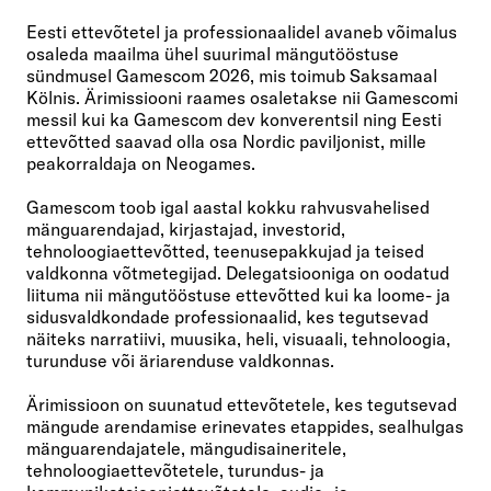
Eesti ettevõtetel ja professionaalidel avaneb võimalus
osaleda maailma ühel suurimal mängutööstuse
sündmusel Gamescom 2026, mis toimub Saksamaal
Kölnis. Ärimissiooni raames osaletakse nii Gamescomi
messil kui ka Gamescom dev konverentsil ning Eesti
ettevõtted saavad olla osa Nordic paviljonist, mille
peakorraldaja on Neogames.
Gamescom toob igal aastal kokku rahvusvahelised
mänguarendajad, kirjastajad, investorid,
tehnoloogiaettevõtted, teenusepakkujad ja teised
valdkonna võtmetegijad. Delegatsiooniga on oodatud
liituma nii mängutööstuse ettevõtted kui ka loome- ja
sidusvaldkondade professionaalid, kes tegutsevad
näiteks narratiivi, muusika, heli, visuaali, tehnoloogia,
turunduse või äriarenduse valdkonnas.
Ärimissioon on suunatud ettevõtetele, kes tegutsevad
mängude arendamise erinevates etappides, sealhulgas
mänguarendajatele, mängudisaineritele,
tehnoloogiaettevõtetele, turundus- ja