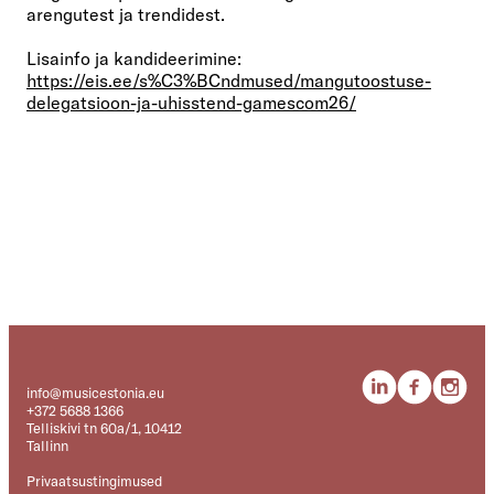
arengutest ja trendidest.
Lisainfo ja kandideerimine:
https://eis.ee/s%C3%BCndmused/mangutoostuse-
delegatsioon-ja-uhisstend-gamescom26/
info@musicestonia.eu
+372 5688 1366
Telliskivi tn 60a/1, 10412
Tallinn
Privaatsustingimused