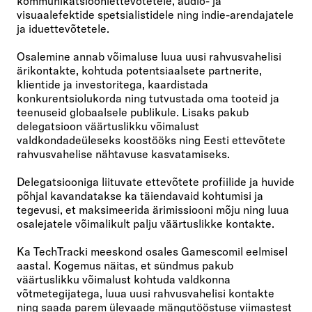
kommunikatsiooniettevõtetele, audio- ja
visuaalefektide spetsialistidele ning indie-arendajatele
ja iduettevõtetele.
Osalemine annab võimaluse luua uusi rahvusvahelisi
ärikontakte, kohtuda potentsiaalsete partnerite,
klientide ja investoritega, kaardistada
konkurentsiolukorda ning tutvustada oma tooteid ja
teenuseid globaalsele publikule. Lisaks pakub
delegatsioon väärtuslikku võimalust
valdkondadeüleseks koostööks ning Eesti ettevõtete
rahvusvahelise nähtavuse kasvatamiseks.
Delegatsiooniga liituvate ettevõtete profiilide ja huvide
põhjal kavandatakse ka täiendavaid kohtumisi ja
tegevusi, et maksimeerida ärimissiooni mõju ning luua
osalejatele võimalikult palju väärtuslikke kontakte.
Ka TechTracki meeskond osales Gamescomil eelmisel
aastal. Kogemus näitas, et sündmus pakub
väärtuslikku võimalust kohtuda valdkonna
võtmetegijatega, luua uusi rahvusvahelisi kontakte
ning saada parem ülevaade mängutööstuse viimastest