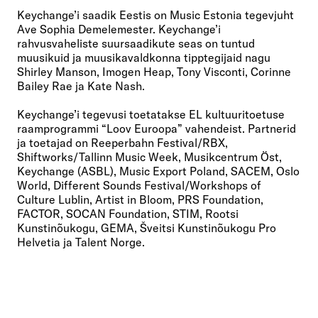
Keychange’i saadik Eestis on Music Estonia tegevjuht
Ave Sophia Demelemester. Keychange’i
rahvusvaheliste suursaadikute seas on tuntud
muusikuid ja muusikavaldkonna tipptegijaid nagu
Shirley Manson, Imogen Heap, Tony Visconti, Corinne
Bailey Rae ja Kate Nash.
Keychange’i tegevusi toetatakse EL kultuuritoetuse
raamprogrammi “Loov Euroopa” vahendeist. Partnerid
ja toetajad on Reeperbahn Festival/RBX,
Shiftworks/Tallinn Music Week, Musikcentrum Öst,
Keychange (ASBL), Music Export Poland, SACEM, Oslo
World, Different Sounds Festival/Workshops of
Culture Lublin, Artist in Bloom, PRS Foundation,
FACTOR, SOCAN Foundation, STIM, Rootsi
Kunstinõukogu, GEMA, Šveitsi Kunstinõukogu Pro
Helvetia ja Talent Norge.