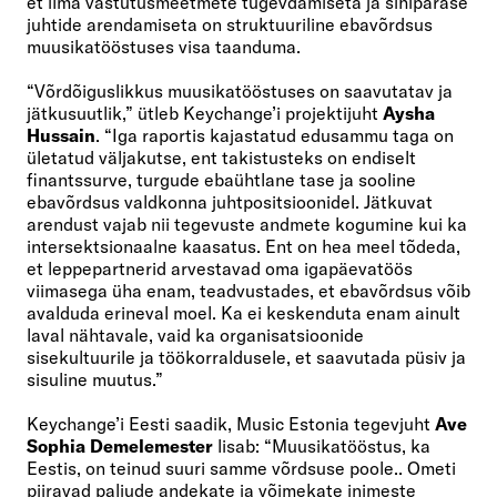
et ilma vastutusmeetmete tugevdamiseta ja sihipärase
juhtide arendamiseta on struktuuriline ebavõrdsus
muusikatööstuses visa taanduma.
“Võrdõiguslikkus muusikatööstuses on saavutatav ja
jätkusuutlik,” ütleb Keychange’i projektijuht
Aysha
Hussain
. “Iga raportis kajastatud edusammu taga on
ületatud väljakutse, ent takistusteks on endiselt
finantssurve, turgude ebaühtlane tase ja sooline
ebavõrdsus valdkonna juhtpositsioonidel. Jätkuvat
arendust vajab nii tegevuste andmete kogumine kui ka
intersektsionaalne kaasatus. Ent on hea meel tõdeda,
et leppepartnerid arvestavad oma igapäevatöös
viimasega üha enam, teadvustades, et ebavõrdsus võib
avalduda erineval moel. Ka ei keskenduta enam ainult
laval nähtavale, vaid ka organisatsioonide
sisekultuurile ja töökorraldusele, et saavutada püsiv ja
sisuline muutus.”
Keychange’i Eesti saadik, Music Estonia tegevjuht
Ave
Sophia Demelemester
lisab: “Muusikatööstus, ka
Eestis, on teinud suuri samme võrdsuse poole.. Ometi
piiravad paljude andekate ja võimekate inimeste