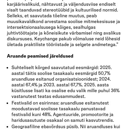
karjäärivalikuid, nähtavust ja väljendusviise endiselt
visalt taanduvad stereotüübid ja kultuurilised normid.
Selleks, et saavutada tõeline muutus, peab
muusikavaldkond arvestama soolise mitmekesisuse ja
intersektsionaalsusega kõiges, sealhulgas
juhtivtöötajate ja kõneisikute värbamisel ning avalikus
diskursuses. Keychange pakub võimaluse neid lõhesid
ületada praktiliste tööriistade ja selgete andmetega.”
Aruande peamised järeldused
Suhteliselt kõrged saavutatud eesmärgid: 2025.
aastal täitis soolise tasakaalu eesmärgid 50,7%
aruandluse esitanud organisatsioonidest; 2024.
aastal 67,4% ja 2023. aastal 67,7%. 2025. aasta
küsitlusse lisati ka osalise edu valik mille puhul 36%
vastanutest teatas edusammudest.
Festivalid on esirinnas: aruandluse esitanutest
moodustavad soolisse tasakaalu panustavad
festivalid kuni 48%. Agentuuride, promootorite ja
haridusasutuste osakaal on samuti kasvutrendis.
Geograafiline ebavõrdsus püsib. Nii aruandluses kui