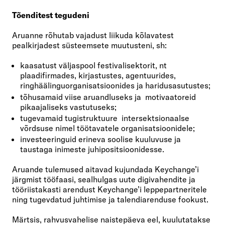
Tõenditest tegudeni
Aruanne rõhutab vajadust liikuda kõlavatest
pealkirjadest süsteemsete muutusteni, sh:
kaasatust väljaspool festivalisektorit, nt
plaadifirmades, kirjastustes, agentuurides,
ringhäälinguorganisatsioonides ja haridusasutustes;
tõhusamaid viise aruandluseks ja motivaatoreid
pikaajaliseks vastutuseks;
tugevamaid tugistruktuure intersektsionaalse
võrdsuse nimel töötavatele organisatsioonidele;
investeeringuid erineva soolise kuuluvuse ja
taustaga inimeste juhipositsioonidesse.
Aruande tulemused aitavad kujundada Keychange’i
järgmist tööfaasi, sealhulgas uute digivahendite ja
tööriistakasti arendust Keychange’i leppepartneritele
ning tugevdatud juhtimise ja talendiarenduse fookust.
Märtsis, rahvusvahelise naistepäeva eel, kuulutatakse