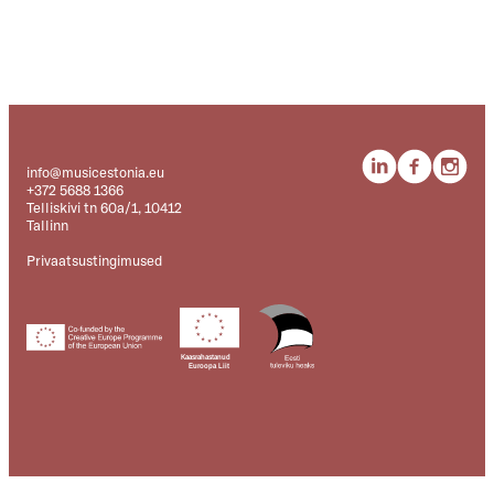
info@musicestonia.eu
+372 5688 1366
Telliskivi tn 60a/1, 10412
Tallinn
Privaatsustingimused
Kaasrahastanud
Euroopa Liit