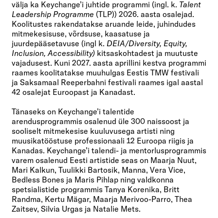
välja ka Keychange’i juhtide programmi (ingl. k.
Talent
Leadership Programme
(TLP)) 2026. aasta osalejad.
Koolitustes rakendatakse aruande leide, juhindudes
mitmekesisuse, võrdsuse, kaasatuse ja
juurdepääsetavuse (ingl k.
DEIA/Diversity, Equity,
Inclusion, Accessibility)
kitsaskohtadest ja muutuste
vajadusest. Kuni 2027. aasta aprillini kestva programmi
raames koolitatakse muuhulgas Eestis TMW festivali
ja Saksamaal Reeperbahni festivali raames igal aastal
42 osalejat Euroopast ja Kanadast.
Tänaseks on Keychange’i talentide
arendusprogrammis osalenud üle 300 naissoost ja
sooliselt mitmekesise kuuluvusega artisti ning
muusikatööstuse professionaali 12 Euroopa riigis ja
Kanadas. Keychange’i talendi- ja mentorlusprogrammis
varem osalenud Eesti artistide seas on Maarja Nuut,
Mari Kalkun, Tuulikki Bartosik, Manna, Vera Vice,
Bedless Bones ja Maris Pihlap ning valdkonna
spetsialistide programmis Tanya Korenika, Britt
Randma, Kertu Mägar, Maarja Merivoo-Parro, Thea
Zaitsev, Silvia Urgas ja Natalie Mets.