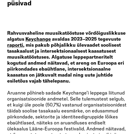
püsivad
Rahvusvaheline muusikatööstuse võrdõiguslikkuse
algatus
Keychange
avaldas 2023–2025 tegevuste
raporti
, mis pakub põhjalikku ülevaadet soolisest
tasakaalust ja intersektsionaalsest kaasatusest
muusikatööstuses. Algatuse leppepartneritelt
kogutud andmed näitavad, et areng on Euroopa eri
piirkondades ebaühtlane, intersektsionaalne
kaasatus on jätkuvalt madal ning uute juhtide
esiletõus vajab tähelepanu.
Aruanne põhineb sadade Keychange’i leppega liitunud
organisatsioonide andmetel. Selle tulemustest selgub,
et kuigi üle poole (50,7%) vastanud organisatsioonidest
täidab soolise tasakaalu eesmärke, on edusammud
piirkondade, sektorite ja identiteedigruppide lõikes
ebaühtlased, näiteks on aruandluses endiselt
ülekaalus Lääne-Euroopa festivalid. Andmed näitavad,