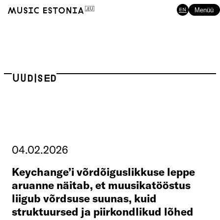
EN
Menüü
Uudised
04.02.2026
Keychange’i võrdõiguslikkuse leppe
aruanne näitab, et muusikatööstus
liigub võrdsuse suunas, kuid
struktuursed ja piirkondlikud lõhed