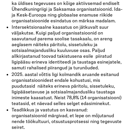
ka üldises tegevuses on kõige aktiivsemad endiselt
Ühendkuningriigi ja Saksamaa organisatsioonid. Ida-
ja Kesk-Euroopa ning globaalse enamuse riikide
organisatsioonide esindatus on märksa madalam.
Intersektsionaalne kaasatus on jätkuvalt suur
väljakutse. Kuigi paljud organisatsioonid on
saavutanud parema soolise tasakaalu, on areng
aeglasem näiteks päritolu, sissetuleku ja
sotsiaalmajandusliku kuuluvuse osas. Paljud
allkirjastanud toovad takistusena esile piiratud
ligipääsu erineva identiteedi ja taustaga esinejatele,
samuti rahalised piirangud ja turunõuded.
2025. aastal võttis ligi kolmandik aruande esitanud
organisatsioonidest endale kohustusi, mis
puudutasid näiteks erineva päritolu, sissetuleku,
ligipääsetavuse ja sotsiaalmajandusliku taustaga
inimeste kaasatust. Neist 78,8% (14 organisatsiooni)
teatasid, et näevad selles selget edasiminekut.
Teadlikkus ja vastutus on kasvanud:
organisatsioonid märgivad, et lepe on mõjutanud
nende töökultuuri, otsustusprotsessi ning tegevuste
seiret.