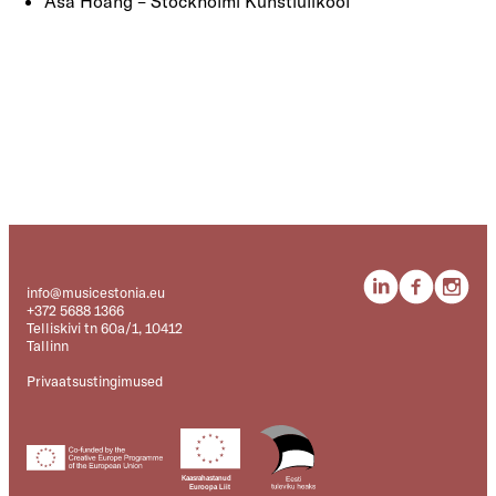
Åsa Hoang – Stockholmi Kunstiülikool
info@musicestonia.eu
+372 5688 1366
Telliskivi tn 60a/1, 10412
Tallinn
Privaatsustingimused
Kaasrahastanud
Euroopa Liit