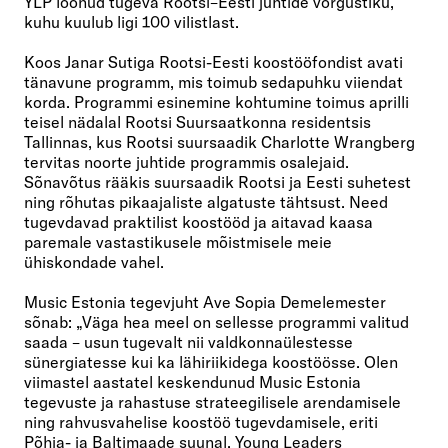
YLP loonud tugeva Rootsi–Eesti juhtide võrgustiku,
kuhu kuulub ligi 100 vilistlast.
Koos Janar Sutiga Rootsi-Eesti koostööfondist avati
tänavune programm, mis toimub sedapuhku viiendat
korda. Programmi esinemine kohtumine toimus aprilli
teisel nädalal Rootsi Suursaatkonna residentsis
Tallinnas, kus Rootsi suursaadik Charlotte Wrangberg
tervitas noorte juhtide programmis osalejaid.
Sõnavõtus rääkis suursaadik Rootsi ja Eesti suhetest
ning rõhutas pikaajaliste algatuste tähtsust. Need
tugevdavad praktilist koostööd ja aitavad kaasa
paremale vastastikusele mõistmisele meie
ühiskondade vahel.
Music Estonia tegevjuht Ave Sopia Demelemester
sõnab:
„
Väga hea meel on sellesse programmi valitud
saada – usun tugevalt nii valdkonnaülestesse
sünergiatesse kui ka lähiriikidega koostöösse. Olen
viimastel aastatel keskendunud Music Estonia
tegevuste ja rahastuse strateegilisele arendamisele
ning rahvusvahelise koostöö tugevdamisele, eriti
Põhja- ja Baltimaade suunal. Young Leaders