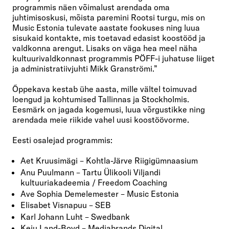
programmis näen võimalust arendada oma
juhtimisoskusi, mõista paremini Rootsi turgu, mis on
Music Estonia tulevate aastate fookuses ning luua
sisukaid kontakte, mis toetavad edasist koostööd ja
valdkonna arengut. Lisaks on väga hea meel näha
kultuurivaldkonnast programmis PÖFF-i juhatuse liiget
ja administratiivjuhti Mikk Granströmi.”
Õppekava kestab ühe aasta, mille vältel toimuvad
loengud ja kohtumised Tallinnas ja Stockholmis.
Eesmärk on jagada kogemusi, luua võrgustikke ning
arendada meie riikide vahel uusi koostöövorme.
Eesti osalejad programmis:
Aet Kruusimägi – Kohtla-Järve Riigigümnaasium
Anu Puulmann – Tartu Ülikooli Viljandi
kultuuriakadeemia / Freedom Coaching
Ave Sophia Demelemester – Music Estonia
Elisabet Visnapuu – SEB
Karl Johann Luht – Swedbank
Keiu Land-Boyd – Mediabrands Digital