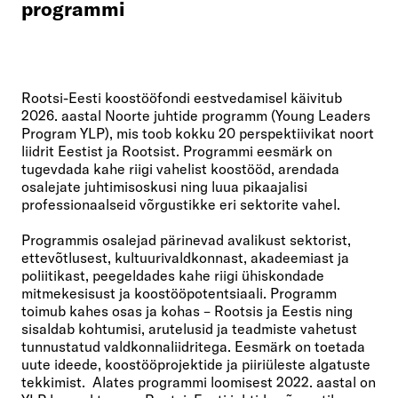
programmi
Rootsi-Eesti koostööfondi eestvedamisel käivitub
2026. aastal Noorte juhtide programm (Young Leaders
Program YLP), mis toob kokku 20 perspektiivikat noort
liidrit Eestist ja Rootsist. Programmi eesmärk on
tugevdada kahe riigi vahelist koostööd, arendada
osalejate juhtimisoskusi ning luua pikaajalisi
professionaalseid võrgustikke eri sektorite vahel.
Programmis osalejad pärinevad avalikust sektorist,
ettevõtlusest, kultuurivaldkonnast, akadeemiast ja
poliitikast, peegeldades kahe riigi ühiskondade
mitmekesisust ja koostööpotentsiaali. Programm
toimub kahes osas ja kohas – Rootsis ja Eestis ning
sisaldab kohtumisi, arutelusid ja teadmiste vahetust
tunnustatud valdkonnaliidritega. Eesmärk on toetada
uute ideede, koostööprojektide ja piiriüleste algatuste
tekkimist. Alates programmi loomisest 2022. aastal on